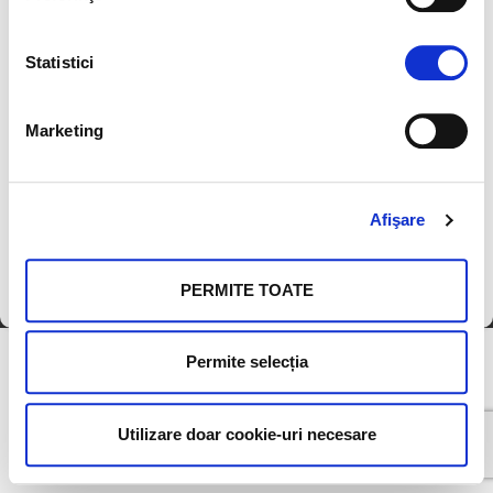
Forgot Password?
Creează un cont
Statistici
sau
Marketing
Continuă cu Google
Termeni și Condiții
|
Politica de Confidențialitate
Afişare
Politica Cookie
|
Acord de prelucrare a datelor
|
Ghid de utilizare
PERMITE TOATE
Copyright © 2026
Fundația Orange
. Toate drepturile rezervate.
Permite selecția
Utilizare doar cookie-uri necesare